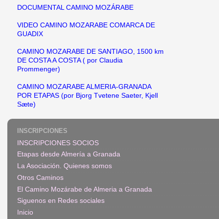
DOCUMENTAL CAMINO MOZÁRABE
VIDEO CAMINO MOZARABE COMARCA DE
GUADIX
CAMINO MOZARABE DE SANTIAGO, 1500 km
DE COSTA A COSTA ( por Claudia
Prommenger)
CAMINO MOZARABE ALMERIA-GRANADA
POR ETAPAS (por Bjorg Tvetene Saeter, Kjell
Sæte)
INSCRIPCIONES
INSCRIPCIONES SOCIOS
Etapas desde Almería a Granada
La Asociación. Quienes somos
Otros Caminos
El Camino Mozárabe de Almeria a Granada
Siguenos en Redes sociales
Inicio