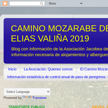
CAMINO MOZARABE DE
ELIAS VALIÑA 2019
Blog con Información de la Asociación Jacobea d
información necesaria de alojamientos y albergue
Inicio
La Asociación. Quienes somos
El Camino Mozár
Información estadística de control anual de paso de peregrino
Powered by
Translate
TRANSPORTE PUBLICO
JUEVES, 3