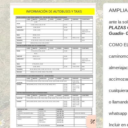
AMPLIA
ante la s
PLAZAS 
Guadix- 
COMO EL
caminomo
almeriaj
accimoza
cualquiera
o llamando
whatsapp 
Incluir en