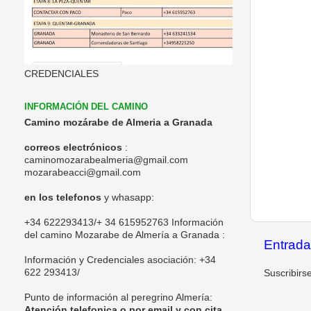
CREDENCIALES
INFORMACIÓN DEL CAMINO
Camino mozárabe de Almeria a Granada
correos electrónicos
:
caminomozarabealmeria@gmail.com
mozarabeacci@gmail.com
en los telefonos
y whasapp:
+34 622293413/+ 34 615952763 Información
del camino Mozarabe de Almería a Granada :
Entrada
Información y Credenciales asociación:
+34
622 293413/
Suscribirs
Punto de información al peregrino Almería:
Atención telefonica o por email y con cita