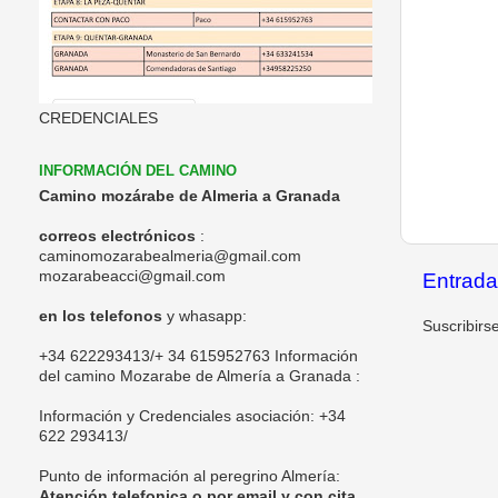
CREDENCIALES
INFORMACIÓN DEL CAMINO
Camino mozárabe de Almeria a Granada
correos electrónicos
:
caminomozarabealmeria@gmail.com
mozarabeacci@gmail.com
Entrada
en los telefonos
y whasapp:
Suscribirs
+34 622293413/+ 34 615952763 Información
del camino Mozarabe de Almería a Granada :
Información y Credenciales asociación:
+34
622 293413/
Punto de información al peregrino Almería:
Atención telefonica o por email y con cita