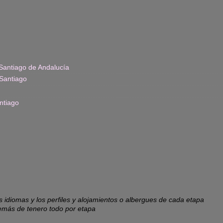
Santiago de Andalucía
Santiago
ntiago
os idiomas y los perfiles y alojamientos o albergues de cada etapa
emás de tenero todo por etapa