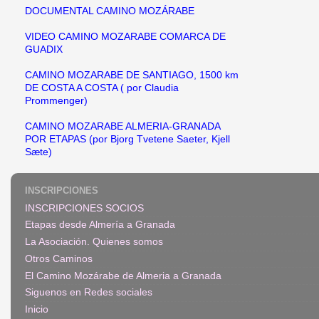
DOCUMENTAL CAMINO MOZÁRABE
VIDEO CAMINO MOZARABE COMARCA DE
GUADIX
CAMINO MOZARABE DE SANTIAGO, 1500 km
DE COSTA A COSTA ( por Claudia
Prommenger)
CAMINO MOZARABE ALMERIA-GRANADA
POR ETAPAS (por Bjorg Tvetene Saeter, Kjell
Sæte)
INSCRIPCIONES
INSCRIPCIONES SOCIOS
Etapas desde Almería a Granada
La Asociación. Quienes somos
Otros Caminos
El Camino Mozárabe de Almeria a Granada
Siguenos en Redes sociales
Inicio