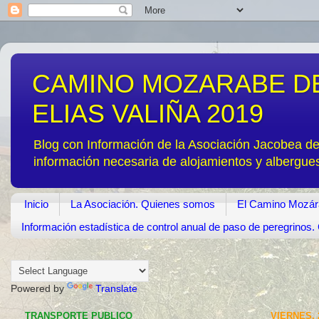
CAMINO MOZARABE DE
ELIAS VALIÑA 2019
Blog con Información de la Asociación Jacobea d
información necesaria de alojamientos y albergue
Inicio
La Asociación. Quienes somos
El Camino Mozár
Información estadística de control anual de paso de peregrino
Powered by
Translate
TRANSPORTE PUBLICO
VIERNES, 