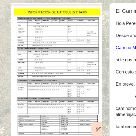
El Cami
Hola Pereg
Desde ahor
Camino M
si te gust
Con esto
En breve,
como sie
caminomo
almeriaja
tambien en