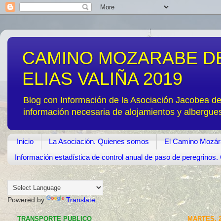
CAMINO MOZARABE DE
ELIAS VALIÑA 2019
Blog con Información de la Asociación Jacobea d
información necesaria de alojamientos y albergue
Inicio
La Asociación. Quienes somos
El Camino Mozár
Información estadística de control anual de paso de peregrino
Powered by
Translate
TRANSPORTE PUBLICO
MARTES, 2