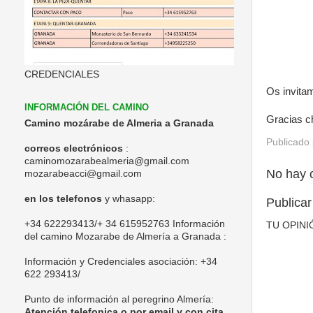
CREDENCIALES
Os invita
INFORMACIÓN DEL CAMINO
Gracias c
Camino mozárabe de Almeria a Granada
Publicado
correos electrónicos
:
caminomozarabealmeria@gmail.com
No hay 
mozarabeacci@gmail.com
en los telefonos
y whasapp:
Publicar
+34 622293413/+ 34 615952763 Información
TU OPINI
del camino Mozarabe de Almería a Granada :
Información y Credenciales asociación:
+34
622 293413/
Punto de información al peregrino Almería:
Atención telefonica o por email y con cita