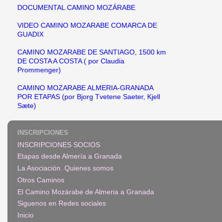
DOCUMENTAL CAMINO MOZÁRABE
VIDEO CAMINO MOZARABE COMARCA DE
GUADIX
CAMINO MOZARABE DE SANTIAGO, 1500 km
DE COSTA A COSTA ( por Claudia
Prommenger)
CAMINO MOZARABE ALMERIA-GRANADA
POR ETAPAS (por Bjorg Tvetene Saeter, Kjell
Sæte)
INSCRIPCIONES
INSCRIPCIONES SOCIOS
Etapas desde Almería a Granada
La Asociación. Quienes somos
Otros Caminos
El Camino Mozárabe de Almeria a Granada
Siguenos en Redes sociales
Inicio