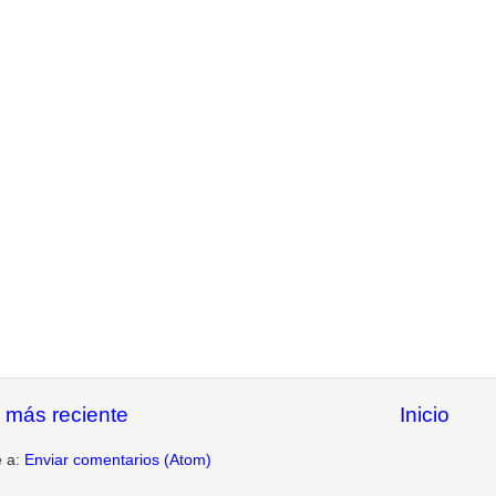
 más reciente
Inicio
e a:
Enviar comentarios (Atom)