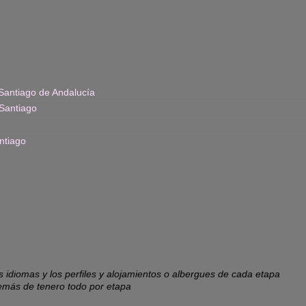
Santiago de Andalucía
Santiago
ntiago
os idiomas y los perfiles y alojamientos o albergues de cada etapa
emás de tenero todo por etapa