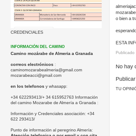
almeriaj
mozarabe
o bien a 
esperando
CREDENCIALES
ESTA IN
INFORMACIÓN DEL CAMINO
Publicado
Camino mozárabe de Almeria a Granada
correos electrónicos
:
No hay 
caminomozarabealmeria@gmail.com
mozarabeacci@gmail.com
Publicar
en los telefonos
y whasapp:
TU OPINI
+34 622293413/+ 34 615952763 Información
del camino Mozarabe de Almería a Granada :
Información y Credenciales asociación:
+34
622 293413/
Punto de información al peregrino Almería:
Atención telefonica o por email y con cita