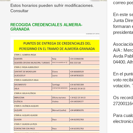
correo pos
Estos horarios pueden sufrir modificaciones.
Consultar
En este s
Junta Dire
RECOGIDA CREDENCIALES ALMERIA-
formaran e
GRANADA
presidenta
Asociació
A/A : Mer
Avda Pabl
04400. Al
En el punt
voto recib
votación. 
Os record
2720011648
Para cualq
electronic