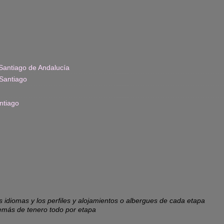
Santiago de Andalucía
Santiago
ntiago
os idiomas y los perfiles y alojamientos o albergues de cada etapa
emás de tenero todo por etapa