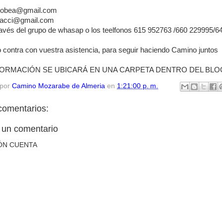
acobea@gmail.com
acci@gmail.com
través del grupo de whasap o los teelfonos 615 952763 /660 229995/
 contra con vuestra asistencia, para seguir haciendo Camino juntos
FORMACIÓN SE UBICARÁ EN UNA CARPETA DENTRO DEL BL
 por
Camino Mozarabe de Almeria
en
1:21:00 p. m.
comentarios:
 un comentario
ÓN CUENTA