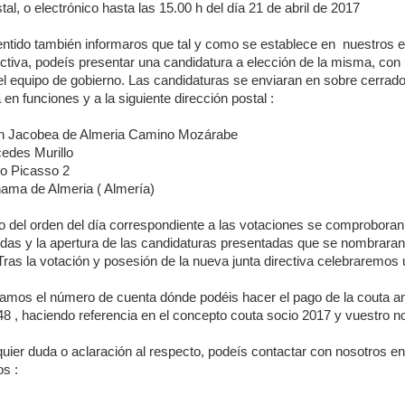
tal, o electrónico hasta las 15.00 h del día 21 de abril de 2017
entido también informaros que tal y como se establece en nuestros e
ctiva, podeís presentar una candidatura a elección de la misma, con 
l equipo de gobierno. Las candidaturas se enviaran en sobre cerrado an
 en funciones y a la siguiente dirección postal :
n Jacobea de Almeria Camino Mozárabe
cedes Murillo
o Picasso 2
hama de Almeria ( Almería)
o del orden del día correspondiente a las votaciones se comproboran
idas y la apertura de las candidaturas presentadas que se nombraran 
Tras la votación y posesión de la nueva junta directiva celebraremo
amos el número de cuenta dónde podéis hacer el pago de la couta a
 , haciendo referencia en el concepto couta socio 2017 y vuestro no
uier duda o aclaración al respecto, podeís contactar con nosotros e
os :