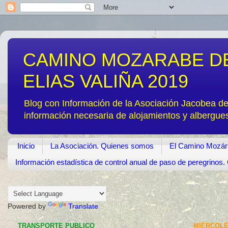
CAMINO MOZARABE DE
ELIAS VALIÑA 2019
Blog con Información de la Asociación Jacobea d
información necesaria de alojamientos y albergue
Inicio
La Asociación. Quienes somos
El Camino Mozár
Información estadística de control anual de paso de peregrino
Powered by
Translate
TRANSPORTE PUBLICO
MIÉRCOLES