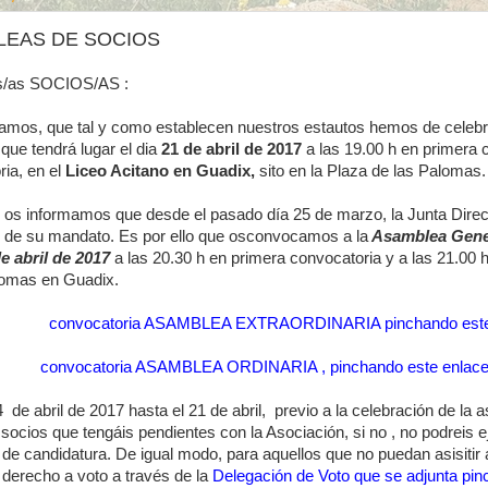
LEAS DE SOCIOS
s/as SOCIOS/AS :
amos, que tal y como establecen nuestros estautos hemos de celeb
 que tendrá lugar el dia
21 de abril de 2017
a las 19.00 h en primera 
ia, en el
Liceo Acitano en Guadix,
sito en la Plaza de las Palomas.
os informamos que desde el pasado día 25 de marzo, la Junta Direct
n de su mandato. Es por ello que osconvocamos a la
Asamblea Gener
e abril de 2017
a las 20.30 h en primera convocatoria y a las 21.00 h
lomas en Guadix.
convocatoria ASAMBLEA EXTRAORDINARIA pinchando este
convocatoria ASAMBLEA ORDINARIA , pinchando este enlac
 de abril de 2017 hasta el 21 de abril, previo a la celebración de la 
socios que tengáis pendientes con la Asociación, si no , no podreis e
de candidatura. De igual modo, para aquellos que no puedan asisitir 
 derecho a voto a través de la
Delegación de Voto que se adjunta pi