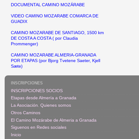
DOCUMENTAL CAMINO MOZÁRABE
VIDEO CAMINO MOZARABE COMARCA DE
GUADIX
CAMINO MOZARABE DE SANTIAGO, 1500 km
DE COSTA A COSTA ( por Claudia
Prommenger)
CAMINO MOZARABE ALMERIA-GRANADA
POR ETAPAS (por Bjorg Tvetene Saeter, Kjell
Sæte)
INSCRIPCIONES
INSCRIPCIONES SOCIOS
Etapas desde Almería a Granada
La Asociación. Quienes somos
Otros Caminos
El Camino Mozárabe de Almeria a Granada
Siguenos en Redes sociales
Inicio