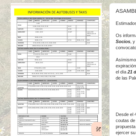
ASAMB
Estimado
Os inform
Socios
, y
convocator
Asímismo 
expiració
el día
21 d
de las Pa
Desde el 4
coutas de 
propuesta 
ejercer su