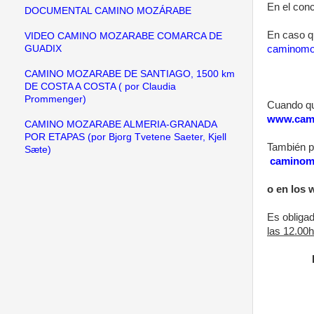
En el con
DOCUMENTAL CAMINO MOZÁRABE
En caso q
VIDEO CAMINO MOZARABE COMARCA DE
caminomo
GUADIX
CAMINO MOZARABE DE SANTIAGO, 1500 km
DE COSTA A COSTA ( por Claudia
Prommenger)
Cuando que
www.cam
CAMINO MOZARABE ALMERIA-GRANADA
POR ETAPAS (por Bjorg Tvetene Saeter, Kjell
También p
Sæte)
caminom
o en los 
Es obligad
las 12.00h