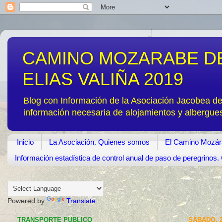
CAMINO MOZARABE DE
ELIAS VALIÑA 2019
Blog con Información de la Asociación Jacobea d
información necesaria de alojamientos y albergue
Inicio
La Asociación. Quienes somos
El Camino Mozár
Información estadística de control anual de paso de peregrino
Powered by
Translate
TRANSPORTE PUBLICO
SÁBADO, 2