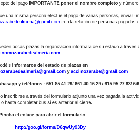
cepto del pago
IMPORTANTE poner el nombre completo
y número 
ue una misma persona efectúe el pago de varias personas, enviar un 
zarabedealmeria@gamil.com
con la relación de personas pagadas e 
den pocas plazas la organización informará de su estado a través de
inomozarabedealmeria.com
odéis
informaros del estado de plazas en
ozarabedealmeria@gmail.com
y
accimozarabe@gmail.com
whasapp y teléfonos : 651 85 41 29/ 661 40 16 29 / 615 95 27 63/ 64
o inscribirse a través del formulario adjunto una vez pagada la activi
o hasta completar bus si es anterior al cierre.
Pincha el enlace para abrir el formulario
http://goo.gl/forms/D6qwUy93Dy