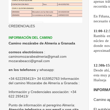
apenas trá
recorrida 
En Fiñana,
necesario r
CREDENCIALES
11:00-12:
Rambla en
INFORMACIÓN DEL CAMINO
núcleo de 
Camino mozárabe de Almeria a Granada
donde nos
aproximad
correos electrónicos
:
caminomozarabealmeria@gmail.com
mozarabeacci@gmail.com
12:30h-15
en los telefonos
y whasapp:
Desde ahí,
esta muy p
+34 622293413/+ 34 615952763 Información
Huéneja
del camino Mozarabe de Almería a Granada :
INFORMA
Información y Credenciales asociación:
+34
622 293413/
Camino apt
Punto de información al peregrino Almería:
El autobú
Atención telefonica o por email y con cita