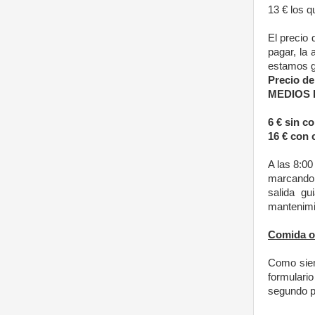
13 € los 
El precio 
pagar, la 
estamos g
Precio de
MEDIOS 
6 € sin c
16 € con 
A las 8:00
marcando l
salida g
mantenimi
Comida op
Como siem
formulari
segundo pl