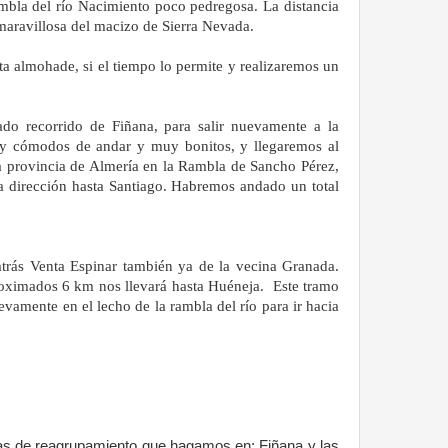
rambla del río Nacimiento poco pedregosa. La distancia
maravillosa del macizo de Sierra Nevada.
ta almohade, si el tiempo lo permite y realizaremos un
do recorrido de Fiñana, para salir nuevamente a la
y cómodos de andar y muy bonitos, y llegaremos al
la provincia de Almería en la Rambla de Sancho Pérez,
 dirección hasta Santiago. Habremos andado un total
atrás Venta Espinar también ya de la vecina Granada.
roximados 6 km nos llevará hasta Huéneja.
Este tramo
vamente en el lecho de la rambla del río para ir hacia
das de reagrupamiento que hagamos en: Fiñana y las