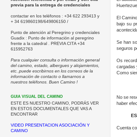
previa para la entrega de credenciales
Huertezuel
contactar en los teléfonos : +34 622 293413 y
El Camino
+ 34 619860198/
649806150 /
bajo su p
acontecida
Punto de
atención al Peregrino y credenciales
Guadix
: Punto de información al peregrino
Se han sol
frente a la catedral . PREVIA CITA +34
seguros pe
615952763
Para cualquier consulta o información general
Os record
del camino, estado, albergues y alojamientos,
cargadas 
etc..puede escribirnos en los correos de la
Como siem
información de contacto o llamarnos a
nuestros teléfonos. Buen Camino !
GUIA VISUAL DEL CAMINO
No se rese
haber efec
ESTE ES NUESTRO CAMINO, PODRÁS VER
EN ESTOS DOCUMENTALES QUE VAS A
ENCONTRAR
ES
VIDEO PRESENTACION ASOCIACIÓN Y
Cuenta co
CAMINO