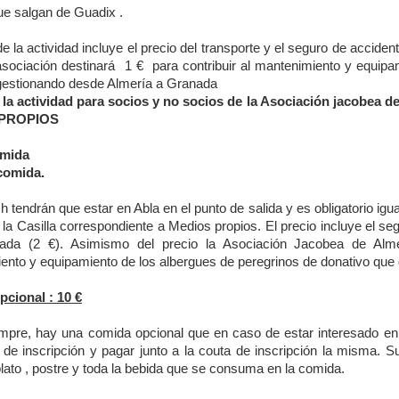
que salgan de Guadix .
de la actividad incluye el precio del transporte y el seguro de accidente
asociación destinará
1 €
para contribuir al mantenimiento y equipa
estionando desde Almería a Granada
 la actividad para socios y no socios de la Asociación jacobea
PROPIOS
omida
comida.
 h tendrán que estar en Abla en el punto de salida y es obligatorio igua
a Casilla correspondiente a Medios propios. El precio incluye el seg
uiada (2 €). Asimismo del precio la Asociación Jacobea de Al
ento y equipamiento de los albergues de peregrinos de donativo que
cional : 10 €
pre, hay una comida opcional que en caso de estar interesado en pa
o de inscripción y pagar junto a la couta de inscripción la misma. 
ato , postre y toda la bebida que se consuma en la comida.