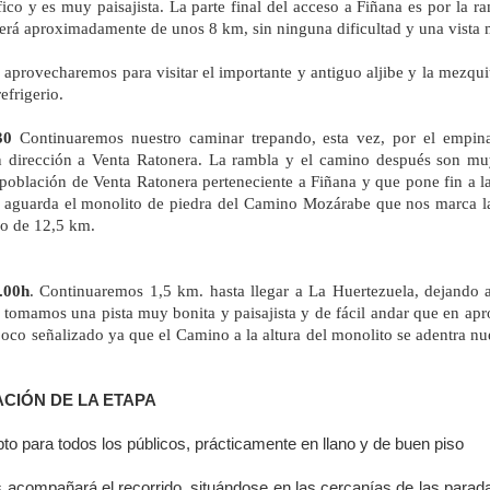
fico y es muy paisajista. La parte final del acceso a Fiñana es por la 
será aproximadamente de unos 8 km, sin ninguna dificultad y una vista 
 aprovecharemos para visitar el importante y antiguo aljibe y la mezqui
efrigerio.
30
Continuaremos nuestro caminar trepando, esta vez, por el empina
 dirección a Venta Ratonera. La rambla y el camino después son mu
población de Venta Ratonera perteneciente a Fiñana y que pone fin a 
 aguarda el monolito de piedra del Camino Mozárabe que nos marca la
o de 12,5 km.
.00h
.
Continuaremos 1,5 km. hasta llegar a La Huertezuela, dejando 
 tomamos una pista muy bonita y paisajista y de fácil andar que en ap
oco señalizado ya que el Camino a la altura del monolito se adentra nue
CIÓN DE LA ETAPA
o para todos los públicos, prácticamente en llano y de buen piso
s acompañará el recorrido, situándose en las cercanías de las para