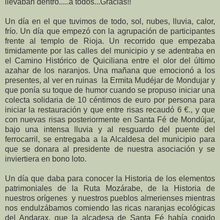
llevaban dentro.....a todos...Gracias!!
Un día en el que tuvimos de todo, sol, nubes, lluvia, calor,
frío. Un día que empezó con la agrupación de participantes
frente al templo de Rioja. Un recorrido que empezaba
timidamente por las calles del municipio y se adentraba en
el Camino Histórico de Quiciliana entre el olor del último
azahar de los naranjos. Una mañana que emocionó a los
presentes, al ver en ruinas la Ermita Mudéjar de Mondujar y
que ponía su toque de humor cuando se propuso iniciar una
colecta solidaria de 10 céntimos de euro por persona para
iniciar la restauración y que entre risas recaudó 6 €., y que
con nuevas risas posteriormente en Santa Fé de Mondújar,
bajo una intensa lluvia y al resguardo del puente del
ferrocarril, se entregaba a la Alcaldesa del municipio para
que se donara al presidente de nuestra asociación y se
inviertiera en bono loto.
Un día que daba para conocer la Historia de los elementos
patrimoniales de la Ruta Mozárabe, de la Historia de
nuestros orígenes y nuestros pueblos almerienses mientras
nos endulzábamos comiendo las ricas naranjas ecológicas
del Andarax, que la alcadesa de Santa Fé había cogido