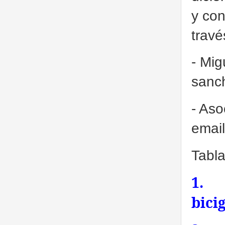
y con
travé
- Mig
sanc
- As
emai
Tabla
1.
bici