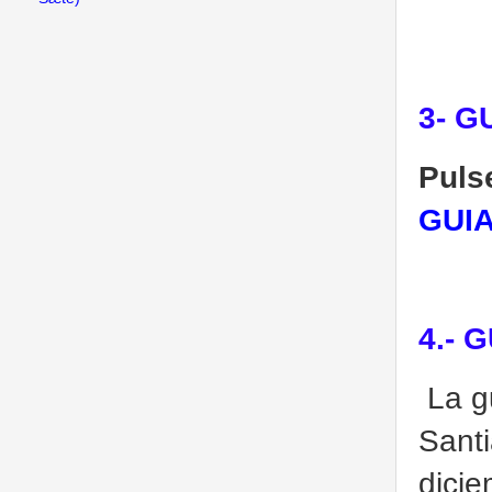
3- G
Pulse
GUI
4.- 
La g
Santi
dicie