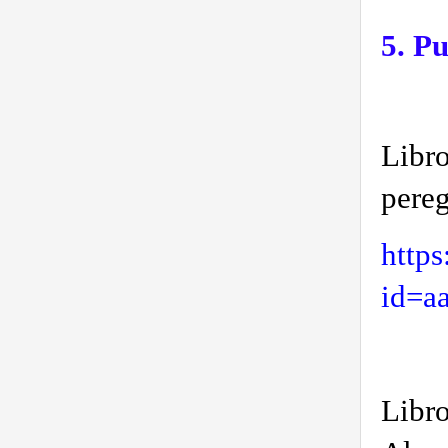
5. P
Libr
pereg
http
id=a
Libr