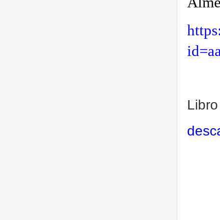
Alme
http
id=a
Libro
desca