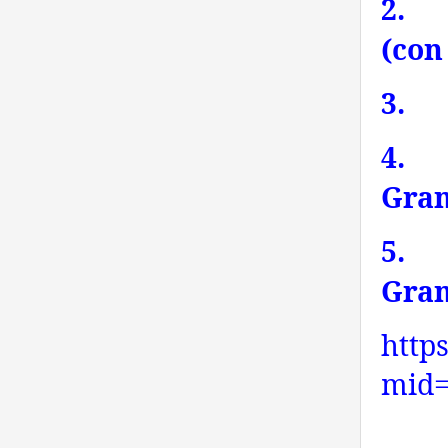
2.
(con
3.
4.
Gra
5.
Gra
http
mid