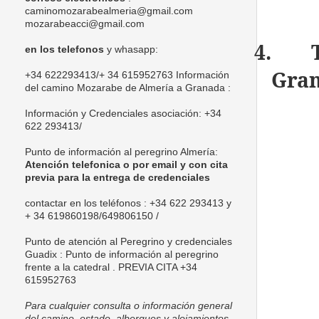
caminomozarabealmeria@gmail.com
mozarabeacci@gmail.com
4.
en los telefonos
y whasapp:
Gra
+34 622293413/+ 34 615952763 Información
del camino Mozarabe de Almería a Granada :
Información y Credenciales asociación:
+34
622 293413/
Punto de información al peregrino Almería:
Atención telefonica o por email y con cita
previa para la entrega de credenciales
contactar en los teléfonos : +34 622 293413 y
+ 34 619860198/
649806150 /
Punto de
atención al Peregrino y credenciales
Guadix
: Punto de información al peregrino
frente a la catedral . PREVIA CITA +34
615952763
Para cualquier consulta o información general
del camino, estado, albergues y alojamientos,