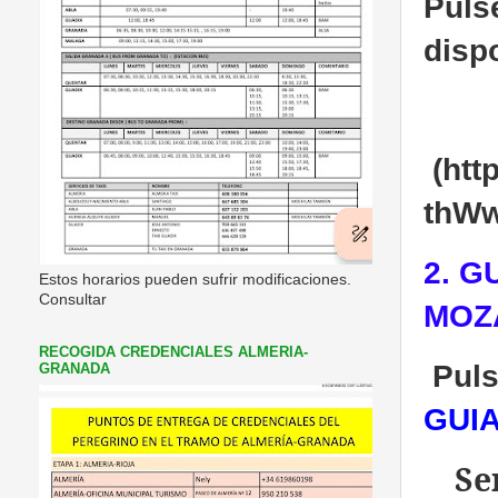
Puls
disp
Ab
(htt
thWw
2. G
Estos horarios pueden sufrir modificaciones.
Consultar
MOZ
RECOGIDA CREDENCIALES ALMERIA-
Puls
GRANADA
GUI
Se